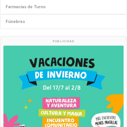
Farmacias de Turno
Fúnebres
PUBLICIDAD