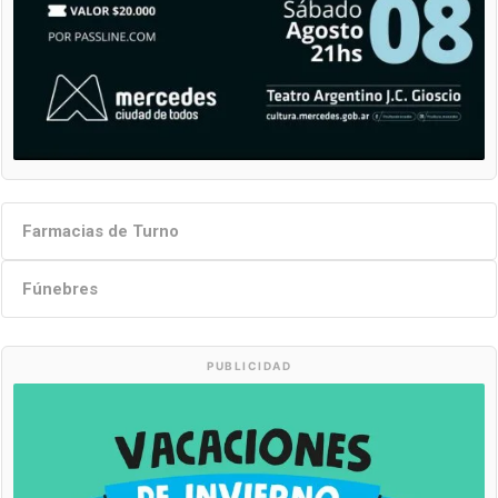
Farmacias de Turno
Fúnebres
PUBLICIDAD