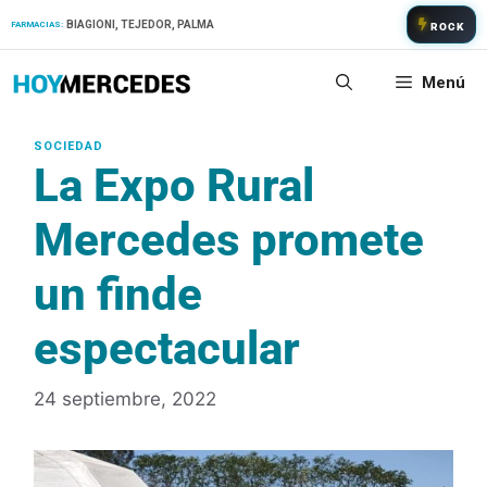
Saltar
BIAGIONI, TEJEDOR, PALMA
FARMACIAS:
ROCK
al
contenido
Menú
La Expo Rural
Mercedes promete
un finde
espectacular
24 septiembre, 2022