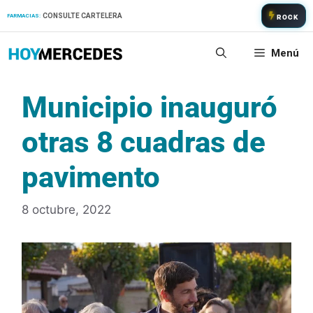
Saltar
CONSULTE CARTELERA
FARMACIAS:
ROCK
al
contenido
Menú
Municipio inauguró
otras 8 cuadras de
pavimento
8 octubre, 2022