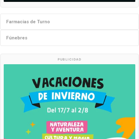
Farmacias de Turno
Fúnebres
PUBLICIDAD