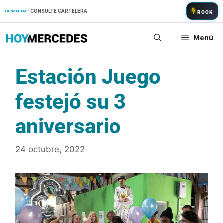
Saltar
CONSULTE CARTELERA
FARMACIAS:
ROCK
al
contenido
Menú
Estación Juego
festejó su 3
aniversario
24 octubre, 2022