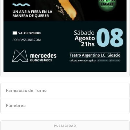
Farmacias de Turno
Fúnebres
PUBLICIDAD