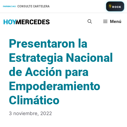
Saltar
CONSULTE CARTELERA
FARMACIAS:
ROCK
al
contenido
Menú
Presentaron la
Estrategia Nacional
de Acción para
Empoderamiento
Climático
3 noviembre, 2022