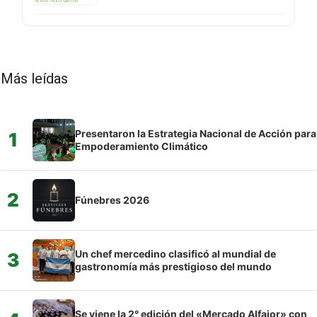
Más leídas
Presentaron la Estrategia Nacional de Acción para
1
Empoderamiento Climático
2
Fúnebres 2026
Un chef mercedino clasificó al mundial de
3
gastronomía más prestigioso del mundo
Se viene la 2° edición del «Mercado Alfajor» con