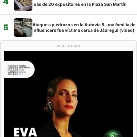
4
más de 20 expositores en la Plaza San Martín
Ataque a piedrazos en la Autovía 5: una familia de
5
influencers fue víctima cerca de Jáuregui (video)
PUBLICIDAD