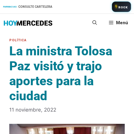
Saltar
CONSULTE CARTELERA
FARMACIAS:
ROCK
al
contenido
Menú
La ministra Tolosa
Paz visitó y trajo
aportes para la
ciudad
11 noviembre, 2022