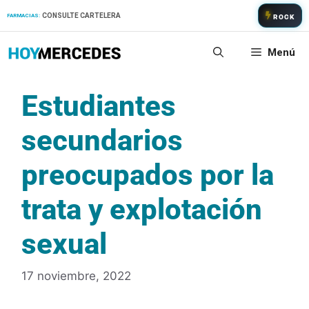
Saltar
CONSULTE CARTELERA
FARMACIAS:
ROCK
al
contenido
Menú
Estudiantes
secundarios
preocupados por la
trata y explotación
sexual
17 noviembre, 2022