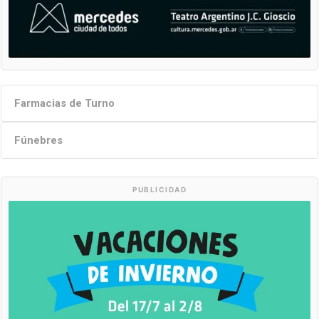
Farmacias de Turno
Fúnebres
PUBLICIDAD