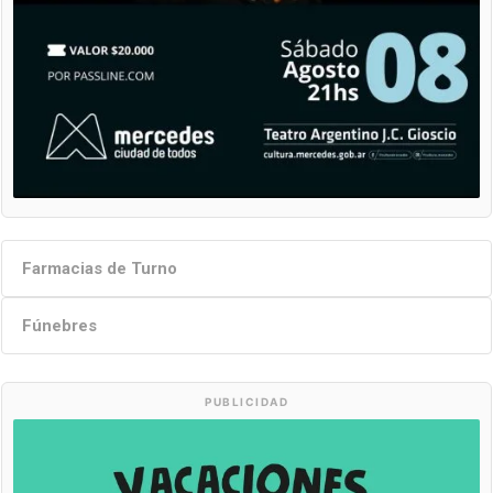
Farmacias de Turno
Fúnebres
PUBLICIDAD