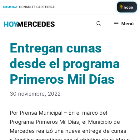
Saltar
CONSULTE CARTELERA
FARMACIAS:
ROCK
al
contenido
Menú
Entregan cunas
desde el programa
Primeros Mil Días
30 noviembre, 2022
Por Prensa Municipal – En el marco del
Programa Primeros Mil Días, el Municipio de
Mercedes realizó una nueva entrega de cunas
a familias meredinas con el objetivo de cuidar a