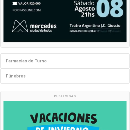
Farmacias de Turno
Fúnebres
PUBLICIDAD