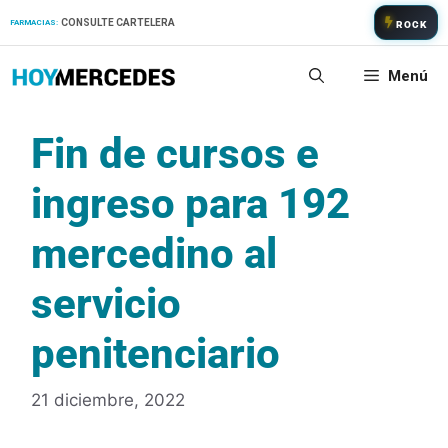
Saltar
CONSULTE CARTELERA
FARMACIAS:
ROCK
al
contenido
Menú
Fin de cursos e
ingreso para 192
mercedino al
servicio
penitenciario
21 diciembre, 2022