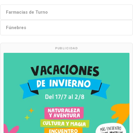
Farmacias de Turno
Fúnebres
PUBLICIDAD