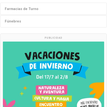
Farmacias de Turno
Fúnebres
PUBLICIDAD