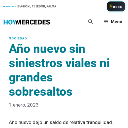
Saltar
BIAGIONI, TEJEDOR, PALMA
FARMACIAS:
ROCK
al
contenido
Menú
Año nuevo sin
siniestros viales ni
grandes
sobresaltos
1 enero, 2023
Año nuevo dejó un saldo de relativa tranquilidad.