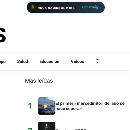
ESCUCHÁ
ROCK NACIONAL 24HS
mpo
Salud
Educación
Videos
Más leídas
El primer «mercedinito» del año se
1
hace esperar!