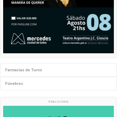
Farmacias de Turno
Fúnebres
PUBLICIDAD