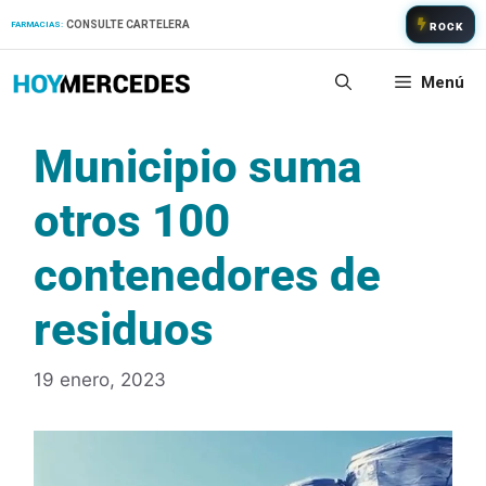
Saltar
CONSULTE CARTELERA
FARMACIAS:
ROCK
al
contenido
Menú
Municipio suma
otros 100
contenedores de
residuos
19 enero, 2023