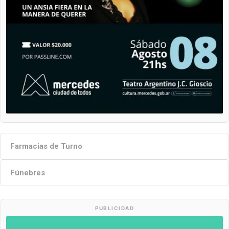
Farmacias de Turno
Fúnebres
PUBLICIDAD