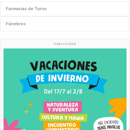
Farmacias de Turno
Fúnebres
PUBLICIDAD