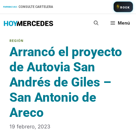
Saltar
CONSULTE CARTELERA
FARMACIAS:
ROCK
al
contenido
Menú
Arrancó el proyecto
de Autovia San
Andrés de Giles –
San Antonio de
Areco
19 febrero, 2023