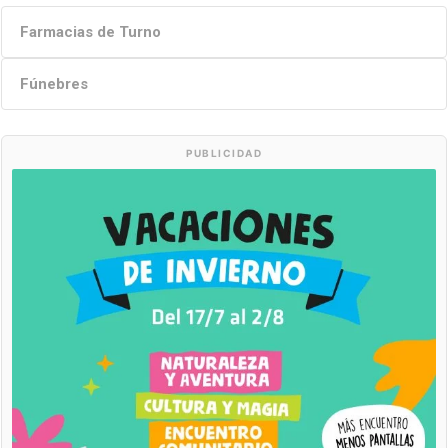
Farmacias de Turno
Fúnebres
PUBLICIDAD