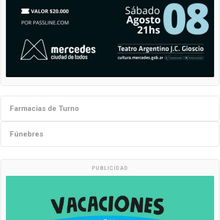
Farmacias de Turno
Fúnebres
PUBLICIDAD