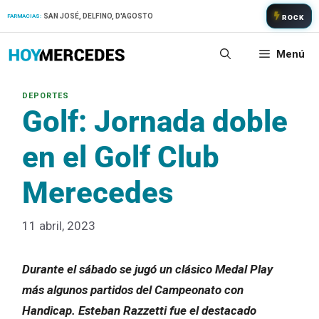
Saltar
SAN JOSÉ, DELFINO, D'AGOSTO
FARMACIAS:
ROCK
al
contenido
Menú
Golf: Jornada doble
en el Golf Club
Merecedes
11 abril, 2023
Durante el sábado se jugó un clásico Medal Play
más algunos partidos del Campeonato con
Handicap. Esteban Razzetti fue el destacado