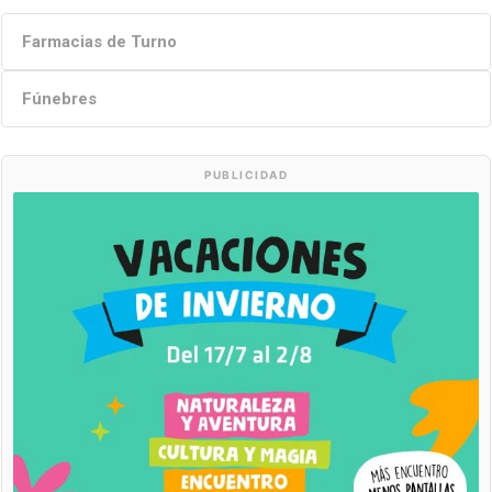
Farmacias de Turno
Fúnebres
PUBLICIDAD