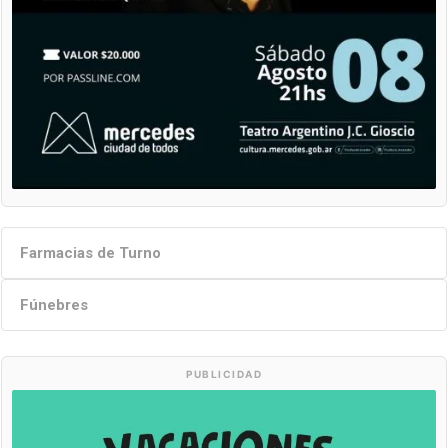
Farmacias de Turno
Fúnebres
PUBLICIDAD