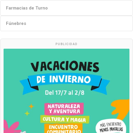
Farmacias de Turno
Fúnebres
PUBLICIDAD