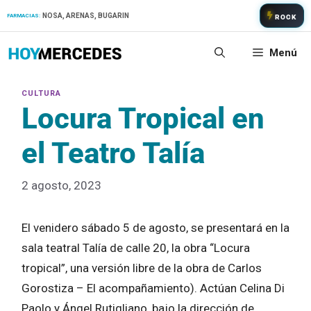
Saltar
NOSA, ARENAS, BUGARIN
FARMACIAS:
ROCK
al
contenido
Menú
Locura Tropical en
el Teatro Talía
2 agosto, 2023
El venidero sábado 5 de agosto, se presentará en la
sala teatral Talía de calle 20, la obra “Locura
tropical”, una versión libre de la obra de Carlos
Gorostiza – El acompañamiento). Actúan Celina Di
Paolo y Ángel Rutigliano, bajo la dirección de