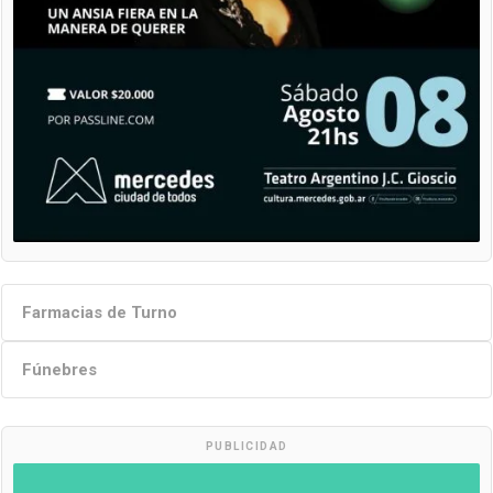
Farmacias de Turno
Fúnebres
PUBLICIDAD