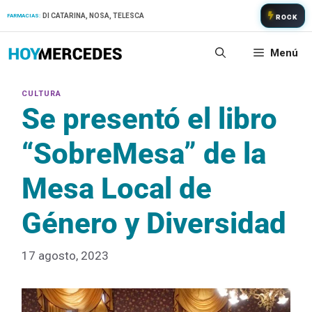
Saltar
DI CATARINA, NOSA, TELESCA
FARMACIAS:
ROCK
al
contenido
Menú
Se presentó el libro
“SobreMesa” de la
Mesa Local de
Género y Diversidad
17 agosto, 2023