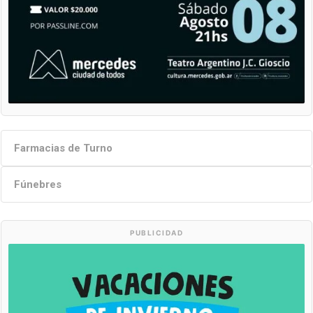
Farmacias de Turno
Fúnebres
PUBLICIDAD