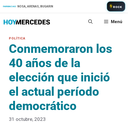
Saltar
NOSA, ARENAS, BUGARIN
FARMACIAS:
ROCK
al
contenido
Menú
Conmemoraron los
40 años de la
elección que inició
el actual período
democrático
31 octubre, 2023