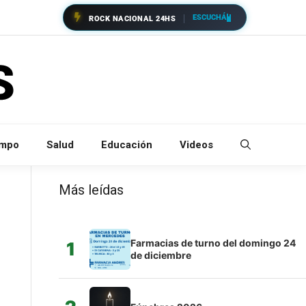
ESCUCHÁ
ROCK NACIONAL 24HS
empo
Salud
Educación
Videos
Más leídas
Farmacias de turno del domingo 24
1
de diciembre