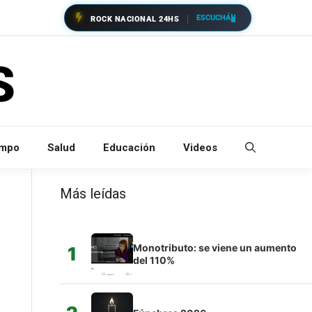
ESCUCHÁ
ROCK NACIONAL 24HS
empo
Salud
Educación
Videos
Más leídas
Monotributo: se viene un aumento
1
del 110%