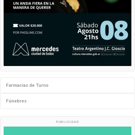
Farmacias de Turno
Fúnebres
PUBLICIDAD