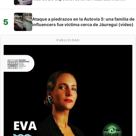
Ataque a piedrazos en la Autovía 5: una familia de
5
influencers fue víctima cerca de Jáuregui (video)
PUBLICIDAD