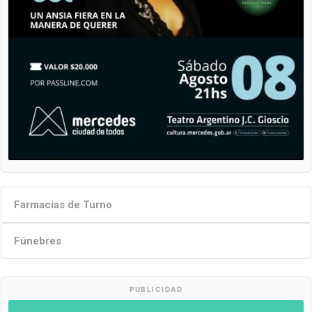
Farmacias de Turno
Fúnebres
PUBLICIDAD