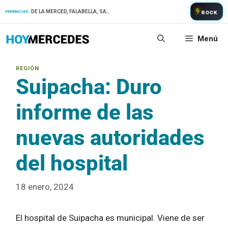
Saltar
DE LA MERCED, FALABELLA, SAN PATRICIO
FARMACIAS:
ROCK
al
contenido
Menú
Suipacha: Duro
informe de las
nuevas autoridades
del hospital
18 enero, 2024
El hospital de Suipacha es municipal. Viene de ser