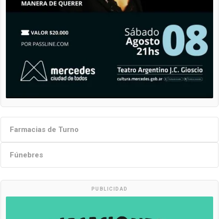
Farmacias de Turno
Fúnebres
PUBLICIDAD