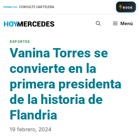
Saltar
CONSULTE CARTELERA
FARMACIAS:
ROCK
al
contenido
Menú
Vanina Torres se
convierte en la
primera presidenta
de la historia de
Flandria
19 febrero, 2024