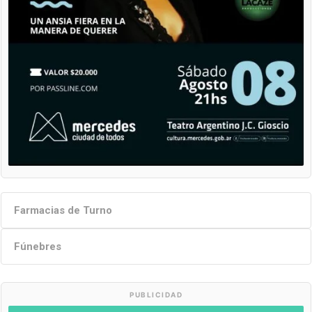
Farmacias de Turno
Fúnebres
PUBLICIDAD