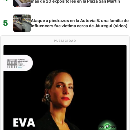
más de 20 expositores en la Plaza San Martín
Ataque a piedrazos en la Autovía 5: una familia de
5
influencers fue víctima cerca de Jáuregui (video)
PUBLICIDAD