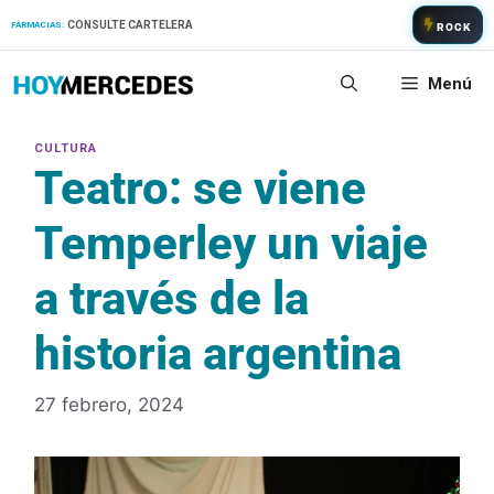
Saltar
CONSULTE CARTELERA
FARMACIAS:
ROCK
al
contenido
Menú
Teatro: se viene
Temperley un viaje
a través de la
historia argentina
27 febrero, 2024