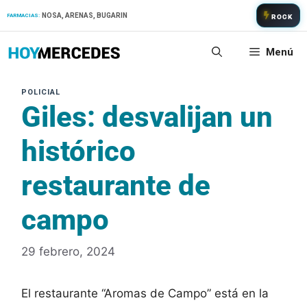
Saltar
NOSA, ARENAS, BUGARIN
FARMACIAS:
ROCK
al
contenido
Menú
Giles: desvalijan un
histórico
restaurante de
campo
29 febrero, 2024
El restaurante “Aromas de Campo” está en la