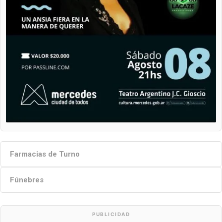
Farmacias de Turno
Fúnebres
PUBLICIDAD