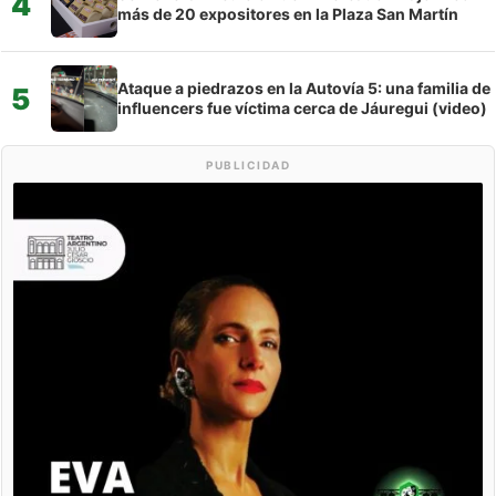
4
más de 20 expositores en la Plaza San Martín
Ataque a piedrazos en la Autovía 5: una familia de
5
influencers fue víctima cerca de Jáuregui (video)
PUBLICIDAD