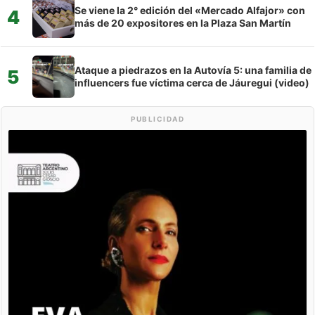
Se viene la 2° edición del «Mercado Alfajor» con
4
más de 20 expositores en la Plaza San Martín
Ataque a piedrazos en la Autovía 5: una familia de
5
influencers fue víctima cerca de Jáuregui (video)
PUBLICIDAD