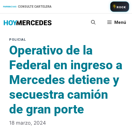
Saltar
CONSULTE CARTELERA
FARMACIAS:
ROCK
al
contenido
Menú
Operativo de la
Federal en ingreso a
Mercedes detiene y
secuestra camión
de gran porte
18 marzo, 2024