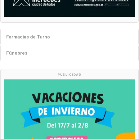
Farmacias de Turno
Fúnebres
PUBLICIDAD