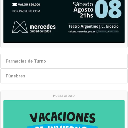
Farmacias de Turno
Fúnebres
PUBLICIDAD