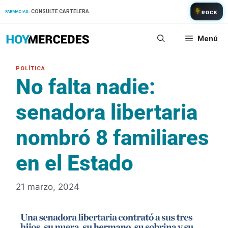
Saltar
CONSULTE CARTELERA
FARMACIAS:
ROCK
al
contenido
Menú
No falta nadie:
senadora libertaria
nombró 8 familiares
en el Estado
21 marzo, 2024