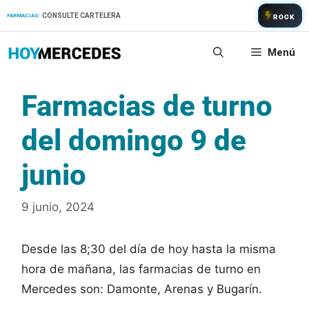
Saltar
CONSULTE CARTELERA
FARMACIAS:
ROCK
al
contenido
Menú
Farmacias de turno
del domingo 9 de
junio
9 junio, 2024
Desde las 8;30 del día de hoy hasta la misma
hora de mañana, las farmacias de turno en
Mercedes son: Damonte, Arenas y Bugarín.