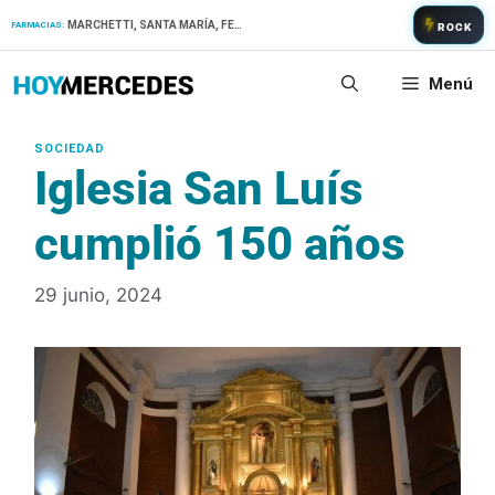
Saltar
MARCHETTI, SANTA MARÍA, FERNANDEZ
FARMACIAS:
ROCK
al
contenido
Menú
Iglesia San Luís
cumplió 150 años
29 junio, 2024