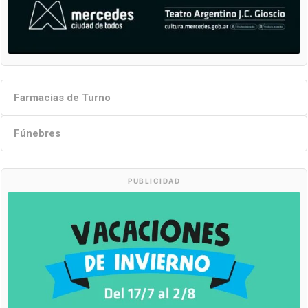
Farmacias de Turno
Fúnebres
PUBLICIDAD