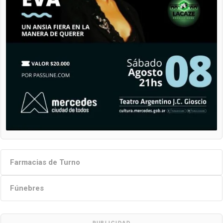
Farmacias de Turno
Fúnebres
PUBLICIDAD