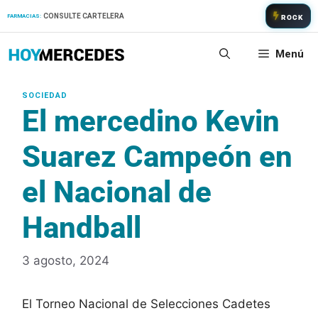
Saltar
CONSULTE CARTELERA
FARMACIAS:
ROCK
al
contenido
Menú
El mercedino Kevin
Suarez Campeón en
el Nacional de
Handball
3 agosto, 2024
El Torneo Nacional de Selecciones Cadetes