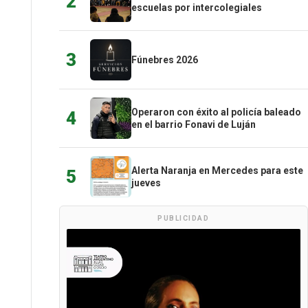
2
escuelas por intercolegiales
3
Fúnebres 2026
Operaron con éxito al policía baleado
4
en el barrio Fonavi de Luján
Alerta Naranja en Mercedes para este
5
jueves
PUBLICIDAD