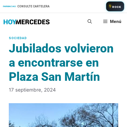
Saltar
CONSULTE CARTELERA
FARMACIAS:
ROCK
al
contenido
Menú
Jubilados volvieron
a encontrarse en
Plaza San Martín
17 septiembre, 2024