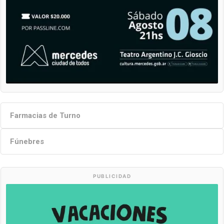
Farmacias de Turno
Fúnebres
PUBLICIDAD