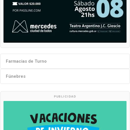
Farmacias de Turno
Fúnebres
PUBLICIDAD