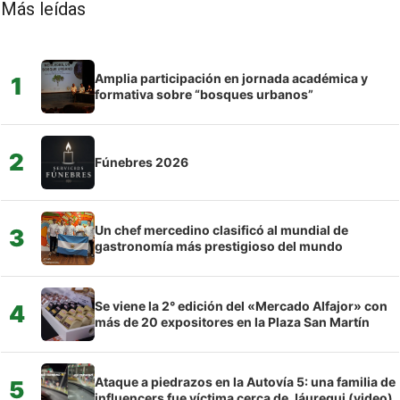
Más leídas
Amplia participación en jornada académica y
1
formativa sobre “bosques urbanos”
2
Fúnebres 2026
Un chef mercedino clasificó al mundial de
3
gastronomía más prestigioso del mundo
Se viene la 2° edición del «Mercado Alfajor» con
4
más de 20 expositores en la Plaza San Martín
Ataque a piedrazos en la Autovía 5: una familia de
5
influencers fue víctima cerca de Jáuregui (video)