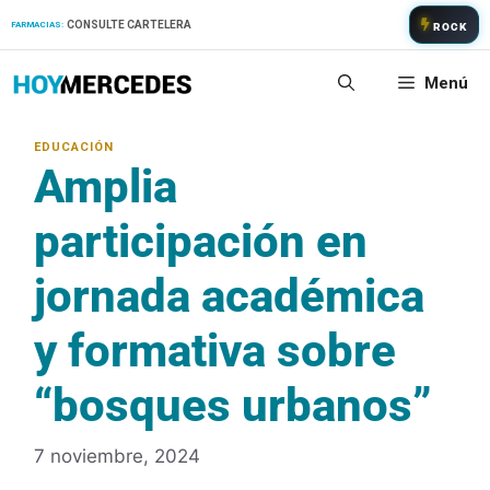
Saltar
CONSULTE CARTELERA
FARMACIAS:
ROCK
al
contenido
Menú
Amplia
participación en
jornada académica
y formativa sobre
“bosques urbanos”
7 noviembre, 2024