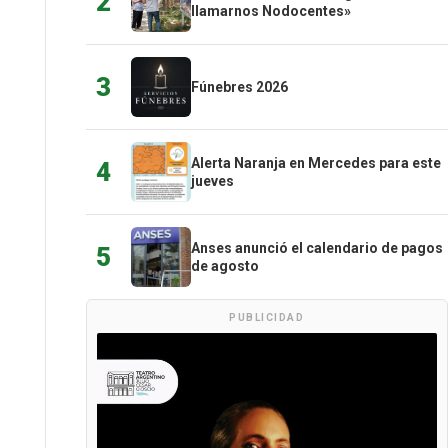
2
llamarnos Nodocentes»
3
Fúnebres 2026
Alerta Naranja en Mercedes para este
4
jueves
Anses anunció el calendario de pagos
5
de agosto
PUBLICIDAD