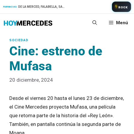
Saltar
DE LA MERCED, FALABELLA, SAN PATRICIO
FARMACIAS:
ROCK
al
contenido
Menú
Cine: estreno de
Mufasa
20 diciembre, 2024
Desde el viernes 20 hasta el lunes 23 de diciembre,
el Cine Mercedes proyecta Mufasa, una película
que retoma parte de la historia del «Rey León».
También, en pantalla continúa la segunda parte de
Moana.