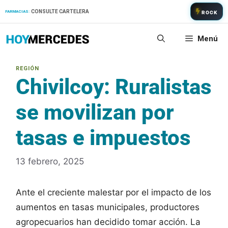
Saltar
CONSULTE CARTELERA
FARMACIAS:
ROCK
al
contenido
Menú
Chivilcoy: Ruralistas
se movilizan por
tasas e impuestos
13 febrero, 2025
Ante el creciente malestar por el impacto de los
aumentos en tasas municipales, productores
agropecuarios han decidido tomar acción. La