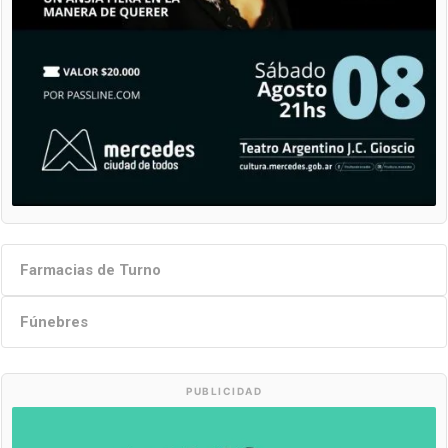
Farmacias de Turno
Fúnebres
PUBLICIDAD