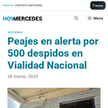
Saltar
CONSULTE CARTELERA
FARMACIAS:
ROCK
al
contenido
Menú
Peajes en alerta por
500 despidos en
Vialidad Nacional
26 marzo, 2025