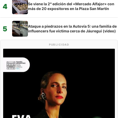
Se viene la 2° edición del «Mercado Alfajor» con
4
más de 20 expositores en la Plaza San Martín
Ataque a piedrazos en la Autovía 5: una familia de
5
influencers fue víctima cerca de Jáuregui (video)
PUBLICIDAD